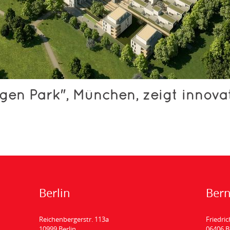
ugen Park", München, zeigt innova
Berlin
Ber
Reichenbergerstr. 113a
Friedric
10999 Berlin
06406 