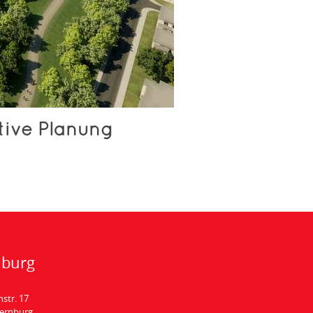
tive Planung
nburg
hstr. 17
Bernburg