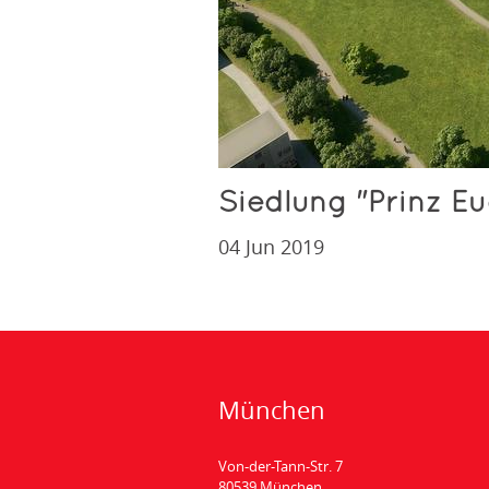
Siedlung "Prinz E
04 Jun 2019
München
Von-der-Tann-Str. 7
80539 München